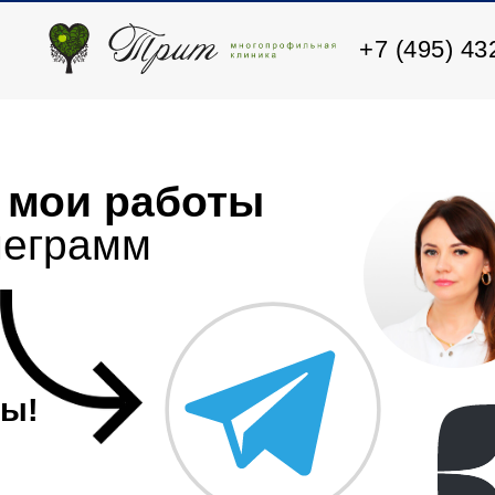
+7 (495) 43
ь
мои работы
леграмм
ры!